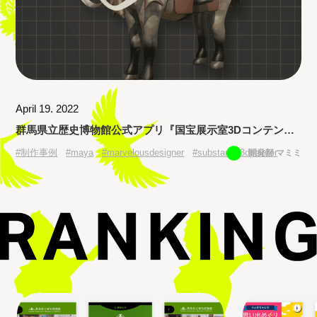
April 19. 2022
群馬県立歴史博物館公式アプリ『国宝展示室3Dコンテン
ツ』3Dモデル制作| 制作事例シリーズ
#
制作事例
#
maya
#
marvelousdesigner
#
substance3dpainter
開発部 マミミ