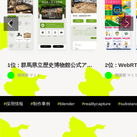
1
位 :
群馬県立歴史博物館公式アプ
2
位 :
Web
リ『G-歴博なび』アプリ開発 | 制作
プラリーウ
開発部 マミミ
開発部 マミ
事例シリーズ
んの思い出め
制作事例シ
#
採用情報
#
制作事例
#
blender
#
realitycapture
#
substan