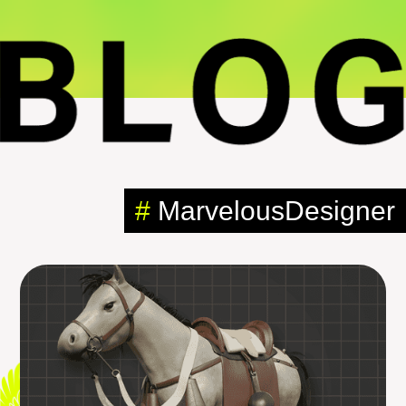
#
MarvelousDesigner